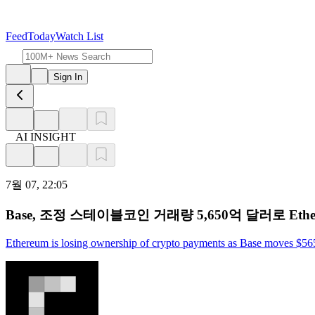
Feed
Today
Watch List
Sign In
AI INSIGHT
7월 07, 22:05
Base, 조정 스테이블코인 거래량 5,650억 달러로 Ethe
Ethereum is losing ownership of crypto payments as Base moves $565