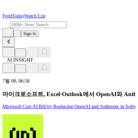
Feed
Today
Watch List
Sign In
AI INSIGHT
7월 08, 06:58
마이크로소프트, Excel·Outlook에서 OpenAI와 Anth
Microsoft Cuts AI Bill by Replacing OpenAI and Anthropic in Softw