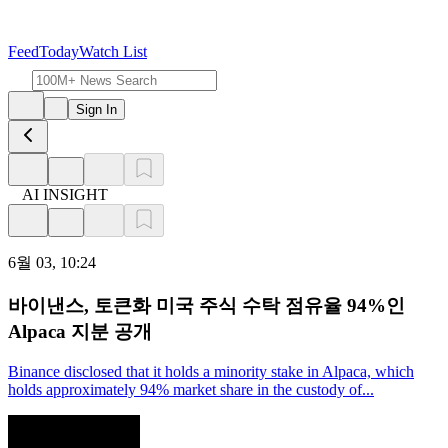
Feed
Today
Watch List
Sign In
AI INSIGHT
6월 03, 10:24
바이낸스, 토큰화 미국 주식 수탁 점유율 94%인
Alpaca 지분 공개
Binance disclosed that it holds a minority stake in Alpaca, which
holds approximately 94% market share in the custody of...